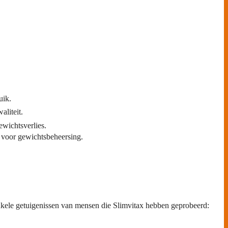
uik.
aliteit.
ewichtsverlies.
s voor gewichtsbeheersing.
 enkele getuigenissen van mensen die Slimvitax hebben geprobeerd: