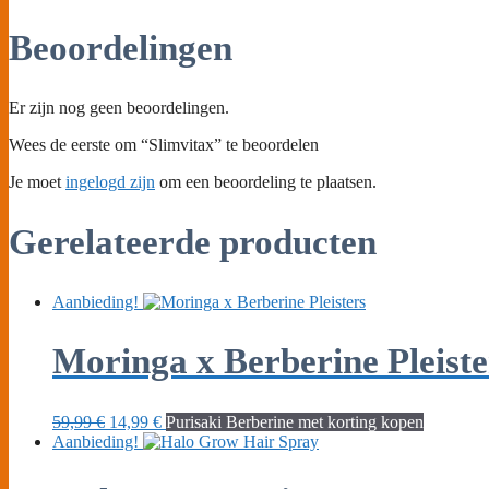
Beoordelingen
Er zijn nog geen beoordelingen.
Wees de eerste om “Slimvitax” te beoordelen
Je moet
ingelogd zijn
om een beoordeling te plaatsen.
Gerelateerde producten
Aanbieding!
Moringa x Berberine Pleiste
Oorspronkelijke
Huidige
59,99
€
14,99
€
Purisaki Berberine met korting kopen
prijs
prijs
Aanbieding!
was:
is:
59,99 €.
14,99 €.