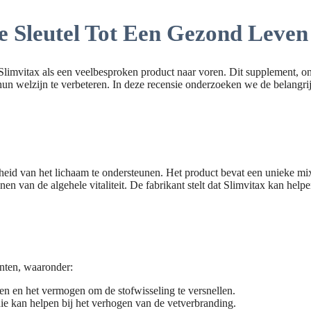
De Sleutel Tot Een Gezond Leven
t Slimvitax als een veelbesproken product naar voren. Dit supplement,
hun welzijn te verbeteren. In deze recensie onderzoeken we de belangr
id van het lichaam te ondersteunen. Het product bevat een unieke mix v
en van de algehele vitaliteit. De fabrikant stelt dat Slimvitax kan hel
ënten, waaronder:
n en het vermogen om de stofwisseling te versnellen.
die kan helpen bij het verhogen van de vetverbranding.