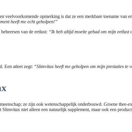
. Een veelvoorkomende opmerking is dat ze een merkbare toename van e
lement heeft me echt geholpen!”
t beheersen van de eetlust:
“Ik heb altijd moeite gehad om mijn eetlust 
d. Een atleet zegt:
“Slimvitax heeft me geholpen om mijn prestaties te ve
ax
ssgemeenschap; ze zijn ook wetenschappelijk onderbouwd. Groene thee-e
t Slimvitax niet alleen een natuurlijk supplement, maar ook een product