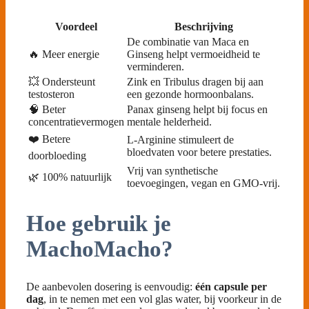
Voordeel
Beschrijving
De combinatie van Maca en
🔥 Meer energie
Ginseng helpt vermoeidheid te
verminderen.
💥 Ondersteunt
Zink en Tribulus dragen bij aan
testosteron
een gezonde hormoonbalans.
🧠 Beter
Panax ginseng helpt bij focus en
concentratievermogen
mentale helderheid.
❤️ Betere
L-Arginine stimuleert de
bloedvaten voor betere prestaties.
doorbloeding
Vrij van synthetische
🌿 100% natuurlijk
toevoegingen, vegan en GMO-vrij.
Hoe gebruik je
MachoMacho?
De aanbevolen dosering is eenvoudig:
één capsule per
dag
, in te nemen met een vol glas water, bij voorkeur in de