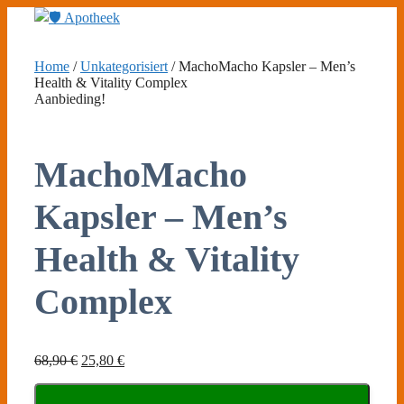
Ga
naar
de
inhoud
Home
/
Unkategorisiert
/ MachoMacho Kapsler – Men’s
Health & Vitality Complex
Aanbieding!
MachoMacho
Kapsler – Men’s
Health & Vitality
Complex
Oorspronkelijke
Huidige
68,90
€
25,80
€
prijs
prijs
was:
is: