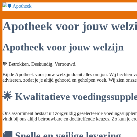
Ga
naar
de
inhoud
Apotheek voor jouw welzi
Apotheek voor jouw welzijn
💚 Betrokken. Deskundig. Vertrouwd.
Bij de Apotheek voor jouw welzijn draait alles om jou. Wij hechten v
adviseren, zodat je je altijd gehoord en geholpen voelt. Wij zien ons
🌟 Kwalitatieve voedingssupp
Ons assortiment bestaat uit zorgvuldig geselecteerde voedingssuppleme
vindt bij ons altijd betrouwbare en doeltreffende keuzes. Zo kun je er
🚚 Snelle en veilige levering