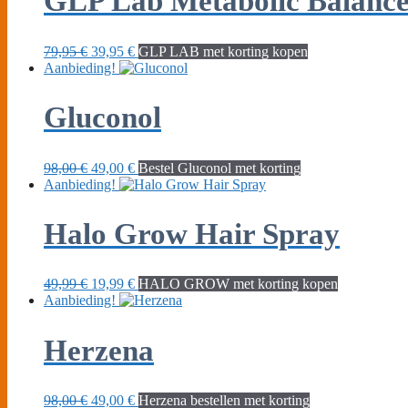
GLP Lab Metabolic Balanc
Oorspronkelijke
Huidige
79,95
€
39,95
€
GLP LAB met korting kopen
prijs
prijs
Aanbieding!
was:
is:
79,95 €.
39,95 €.
Gluconol
Oorspronkelijke
Huidige
98,00
€
49,00
€
Bestel Gluconol met korting
prijs
prijs
Aanbieding!
was:
is:
98,00 €.
49,00 €.
Halo Grow Hair Spray
Oorspronkelijke
Huidige
49,99
€
19,99
€
HALO GROW met korting kopen
prijs
prijs
Aanbieding!
was:
is:
49,99 €.
19,99 €.
Herzena
Oorspronkelijke
Huidige
98,00
€
49,00
€
Herzena bestellen met korting