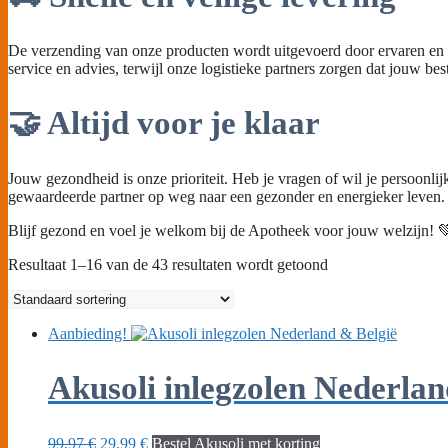
De verzending van onze producten wordt uitgevoerd door ervaren en bet
service en advies, terwijl onze logistieke partners zorgen dat jouw bes
🤝 Altijd voor je klaar
Jouw gezondheid is onze prioriteit. Heb je vragen of wil je persoonl
gewaardeerde partner op weg naar een gezonder en energieker leven.
Blijf gezond en voel je welkom bij de Apotheek voor jouw welzijn! 
Resultaat 1–16 van de 43 resultaten wordt getoond
Aanbieding!
Akusoli inlegzolen Nederlan
Oorspronkelijke
Huidige
99,97
€
29,99
€
Bestel Akusoli met korting